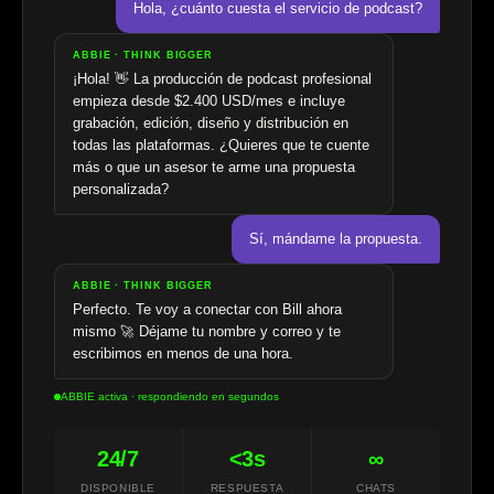
Hola, ¿cuánto cuesta el servicio de podcast?
ABBIE · THINK BIGGER
¡Hola! 👋 La producción de podcast profesional
empieza desde $2.400 USD/mes e incluye
grabación, edición, diseño y distribución en
todas las plataformas. ¿Quieres que te cuente
más o que un asesor te arme una propuesta
personalizada?
Sí, mándame la propuesta.
ABBIE · THINK BIGGER
Perfecto. Te voy a conectar con Bill ahora
mismo 🚀 Déjame tu nombre y correo y te
escribimos en menos de una hora.
ABBIE activa · respondiendo en segundos
24/7
<3s
∞
DISPONIBLE
RESPUESTA
CHATS